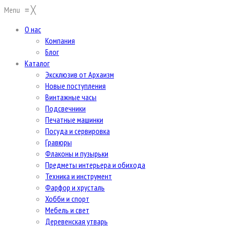
Menu
≡
╳
О нас
Компания
Блог
Каталог
Эксклюзив от Архаизм
Новые поступления
Винтажные часы
Подсвечники
Печатные машинки
Посуда и сервировка
Гравюры
Флаконы и пузырьки
Предметы интерьера и обихода
Техника и инструмент
Фарфор и хрусталь
Хобби и спорт
Мебель и свет
Деревенская утварь