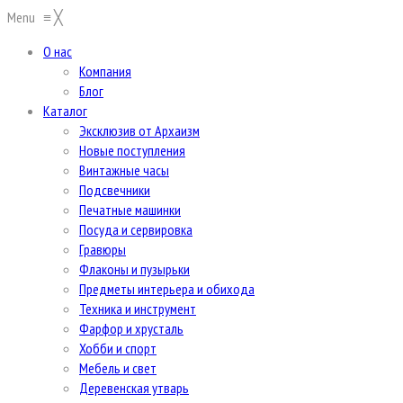
Menu
≡
╳
О нас
Компания
Блог
Каталог
Эксклюзив от Архаизм
Новые поступления
Винтажные часы
Подсвечники
Печатные машинки
Посуда и сервировка
Гравюры
Флаконы и пузырьки
Предметы интерьера и обихода
Техника и инструмент
Фарфор и хрусталь
Хобби и спорт
Мебель и свет
Деревенская утварь