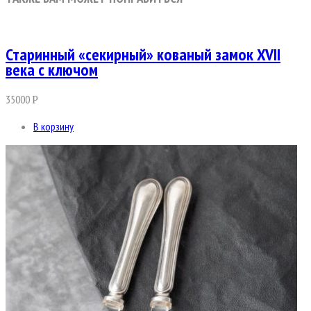
Старинный «секирный» кованый замок XVII
века с ключом
35000
Р
В корзину