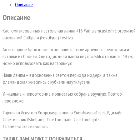
Описание
Описание
Кастомизированная настольная лампа #16 #arhaismcustom с огромной
раковиной Callipara (Festilyria) festiva.
Антикварное бронзовое основание в стиле ар-нуво, переходники и
вставки из бронзы. Светодиодная лампа внутри. ВЫсота лампы 39 см,
можно использовать как настольную.
Наши лампы – вдохновение светом периода модерн, а также,
фламандская живопись с кубками-наутилусами.
Уникальна и неповторима, полностью собрана вручную. Повтор
невозможен.
#архаизм #custom #морскаяраковина #необычныйсвет #дизайн
#светильник #shellamp #custommade #customlights
#фламандскаяживопись
ТАКЖЕ ВАМ МОЖЕТ ПОНРАВИТЬСЯ