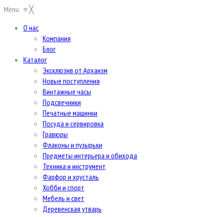
Menu
≡
╳
О нас
Компания
Блог
Каталог
Эксклюзив от Архаизм
Новые поступления
Винтажные часы
Подсвечники
Печатные машинки
Посуда и сервировка
Гравюры
Флаконы и пузырьки
Предметы интерьера и обихода
Техника и инструмент
Фарфор и хрусталь
Хобби и спорт
Мебель и свет
Деревенская утварь