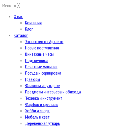
Menu
≡
╳
О нас
Компания
Блог
Каталог
Эксклюзив от Архаизм
Новые поступления
Винтажные часы
Подсвечники
Печатные машинки
Посуда и сервировка
Гравюры
Флаконы и пузырьки
Предметы интерьера и обихода
Техника и инструмент
Фарфор и хрусталь
Хобби и спорт
Мебель и свет
Деревенская утварь