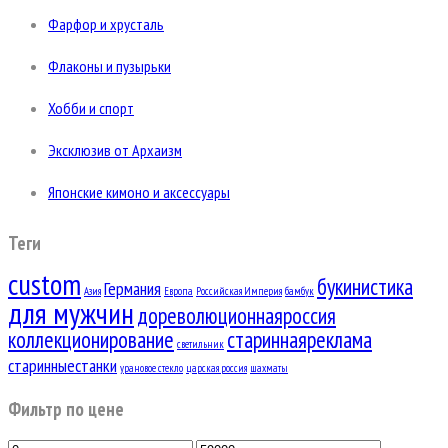
Фарфор и хрусталь
Флаконы и пузырьки
Хобби и спорт
Эксклюзив от Архаизм
Японские кимоно и аксессуары
Теги
custom
букинистика
Германия
Азия
Европа
Российская Империя
бамбук
для мужчин
дореволюционнаяроссия
коллекционирование
стариннаяреклама
светильник
старинныестанки
урановое стекло
царская россия
шахматы
Фильтр по цене