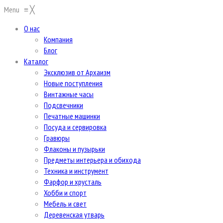
Menu
≡
╳
О нас
Компания
Блог
Каталог
Эксклюзив от Архаизм
Новые поступления
Винтажные часы
Подсвечники
Печатные машинки
Посуда и сервировка
Гравюры
Флаконы и пузырьки
Предметы интерьера и обихода
Техника и инструмент
Фарфор и хрусталь
Хобби и спорт
Мебель и свет
Деревенская утварь