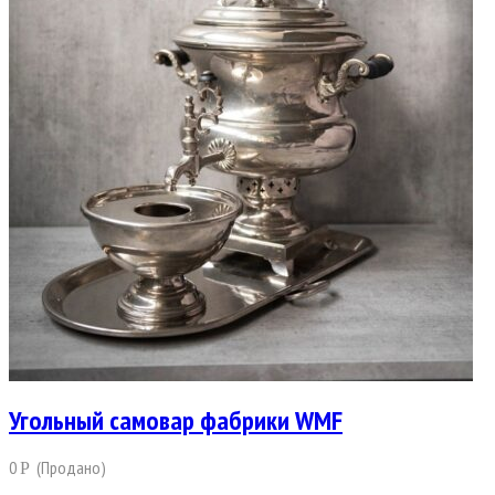
Угольный самовар фабрики WMF
0
(Продано)
Р