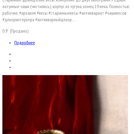
латунные чаши (чистились), корпус из чугуна, конец 19 века. Полностью
рабочие. #архаизм #весы #старинныевесы #антиквариат #чашивесов
#декоринтерьера #антикварныйдекор…
0
(Продано)
Р
Подробнее