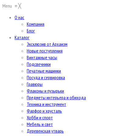
Menu
≡
╳
О нас
Компания
Блог
Каталог
Эксклюзив от Архаизм
Новые поступления
Винтажные часы
Подсвечники
Печатные машинки
Посуда и сервировка
Гравюры
Флаконы и пузырьки
Предметы интерьера и обихода
Техника и инструмент
Фарфор и хрусталь
Хобби и спорт
Мебель и свет
Деревенская утварь