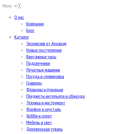
Menu
≡
╳
О нас
Компания
Блог
Каталог
Эксклюзив от Архаизм
Новые поступления
Винтажные часы
Подсвечники
Печатные машинки
Посуда и сервировка
Гравюры
Флаконы и пузырьки
Предметы интерьера и обихода
Техника и инструмент
Фарфор и хрусталь
Хобби и спорт
Мебель и свет
Деревенская утварь