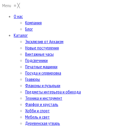
Menu
≡
╳
О нас
Компания
Блог
Каталог
Эксклюзив от Архаизм
Новые поступления
Винтажные часы
Подсвечники
Печатные машинки
Посуда и сервировка
Гравюры
Флаконы и пузырьки
Предметы интерьера и обихода
Техника и инструмент
Фарфор и хрусталь
Хобби и спорт
Мебель и свет
Деревенская утварь