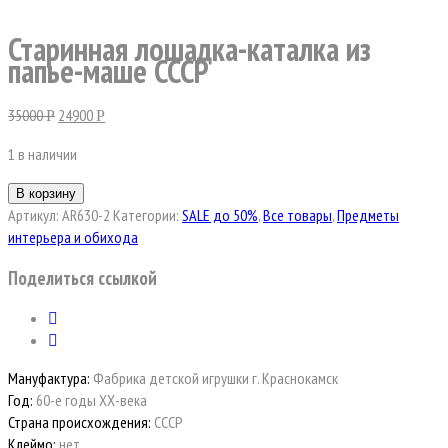
Старинная лошадка-каталка из
папье-маше СССР
35000
24900
Р
Р
1 в наличии
В корзину
Артикул:
AR630-2
Категории:
SALE до 50%
,
Все товары
,
Предметы
интерьера и обихода
Поделиться ссылкой
Мануфактура:
Фабрика детской игрушки г. Краснокамск
Год:
60-е годы ХХ-века
Страна происхождения:
СССР
Клеймо:
нет