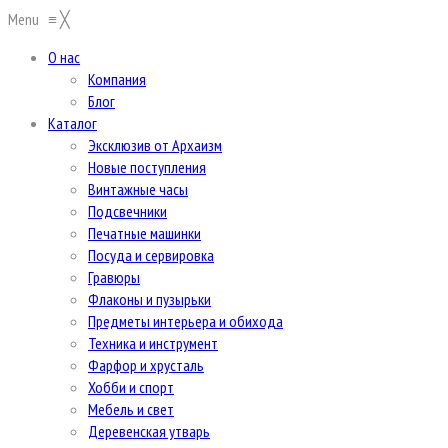
Menu
≡
╳
О нас
Компания
Блог
Каталог
Эксклюзив от Архаизм
Новые поступления
Винтажные часы
Подсвечники
Печатные машинки
Посуда и сервировка
Гравюры
Флаконы и пузырьки
Предметы интерьера и обихода
Техника и инструмент
Фарфор и хрусталь
Хобби и спорт
Мебель и свет
Деревенская утварь