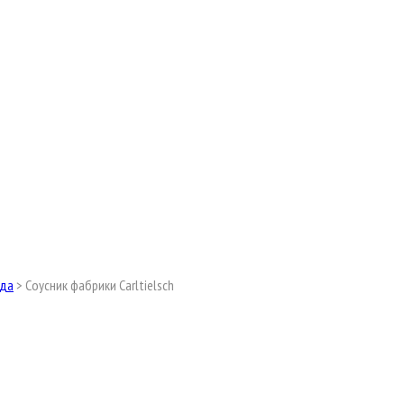
ода
>
Соусник фабрики Carltielsch