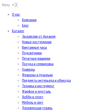
Menu
≡
╳
О нас
Компания
Блог
Каталог
Эксклюзив от Архаизм
Новые поступления
Винтажные часы
Подсвечники
Печатные машинки
Посуда и сервировка
Гравюры
Флаконы и пузырьки
Предметы интерьера и обихода
Техника и инструмент
Фарфор и хрусталь
Хобби и спорт
Мебель и свет
Деревенская утварь