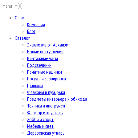
Menu
≡
╳
О нас
Компания
Блог
Каталог
Эксклюзив от Архаизм
Новые поступления
Винтажные часы
Подсвечники
Печатные машинки
Посуда и сервировка
Гравюры
Флаконы и пузырьки
Предметы интерьера и обихода
Техника и инструмент
Фарфор и хрусталь
Хобби и спорт
Мебель и свет
Деревенская утварь