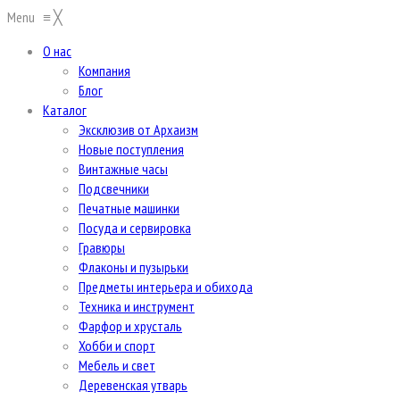
Menu
≡
╳
О нас
Компания
Блог
Каталог
Эксклюзив от Архаизм
Новые поступления
Винтажные часы
Подсвечники
Печатные машинки
Посуда и сервировка
Гравюры
Флаконы и пузырьки
Предметы интерьера и обихода
Техника и инструмент
Фарфор и хрусталь
Хобби и спорт
Мебель и свет
Деревенская утварь