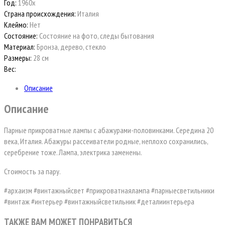
Год:
1960x
Страна происхождения:
Италия
Клеймо:
Нет
Состояние:
Состояние на фото, следы бытования
Материал:
Бронза, дерево, стекло
Размеры:
28 см
Вес:
Описание
Описание
Парные прикроватные лампы с абажурами-половинками. Середина 20
века, Италия. Абажуры рассеиватели родные, неплохо сохранились,
серебрение тоже. Лампа, электрика заменены.
Стоимость за пару.
#архаизм #винтажныйсвет #прикроватнаялампа #парныесветильники
#винтаж #интерьер #винтажныйсветильник #деталиинтерьера
ТАКЖЕ ВАМ МОЖЕТ ПОНРАВИТЬСЯ