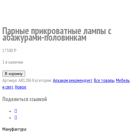
Парные прикроватные лампы с
абажурами-половинкам
17500
Р
1 в наличии
В корзину
Артикул:
AR1286
Категории:
Архаизм рекомендует
,
Все товары
,
Мебель
и свет
,
Новое
Поделиться ссылкой
Мануфактура: