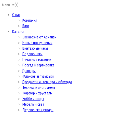
Menu
≡
╳
О нас
Компания
Блог
Каталог
Эксклюзив от Архаизм
Новые поступления
Винтажные часы
Подсвечники
Печатные машинки
Посуда и сервировка
Гравюры
Флаконы и пузырьки
Предметы интерьера и обихода
Техника и инструмент
Фарфор и хрусталь
Хобби и спорт
Мебель и свет
Деревенская утварь