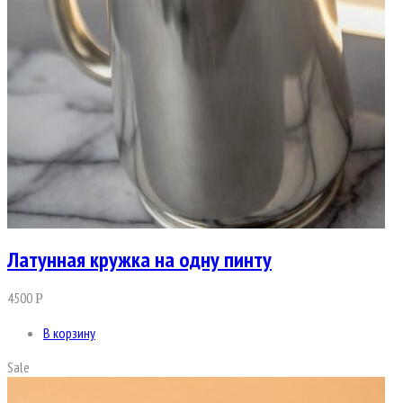
Латунная кружка на одну пинту
4500
Р
В корзину
Sale