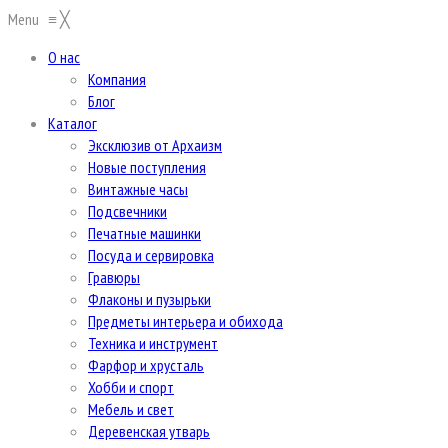
Menu
≡
╳
О нас
Компания
Блог
Каталог
Эксклюзив от Архаизм
Новые поступления
Винтажные часы
Подсвечники
Печатные машинки
Посуда и сервировка
Гравюры
Флаконы и пузырьки
Предметы интерьера и обихода
Техника и инструмент
Фарфор и хрусталь
Хобби и спорт
Мебель и свет
Деревенская утварь