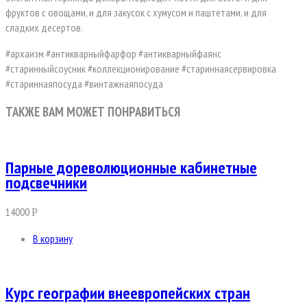
фруктов с овощами, и для закусок с хумусом и паштетами, и для
сладких десертов.
#архаизм #антикварныйфарфор #антикварныйфаянс
#старинныйсоусник #коллекционирование #стариннаясервировка
#стариннаяпосуда #винтажнаяпосуда
ТАКЖЕ ВАМ МОЖЕТ ПОНРАВИТЬСЯ
Парные дореволюционные кабинетные
подсвечники
14000
Р
В корзину
Курс географии внеевропейских стран