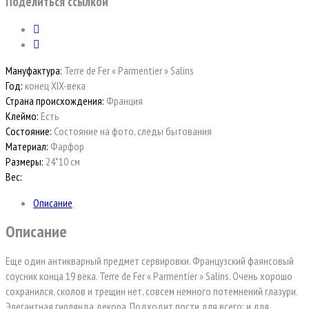
Поделиться ссылкой
Мануфактура:
Terre de Fer « Parmentier » Salins
Год:
конец XIX-века
Страна происхождения:
Франция
Клеймо:
Есть
Состояние:
Состояние на фото, следы бытования
Материал:
Фарфор
Размеры:
24*10 см
Вес:
Описание
Описание
Еще один антикварный предмет сервировки. Французский фаянсовый
соусник конца 19 века. Terre de Fer « Parmentier » Salins. Очень хорошо
сохранился, сколов и трещин нет, совсем немного потемнений глазури.
Элегантная гирлянда декора. Подходит пости для всего: и для