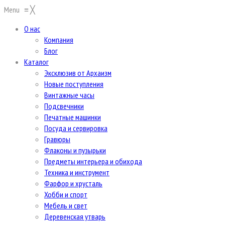
Menu
≡
╳
О нас
Компания
Блог
Каталог
Эксклюзив от Архаизм
Новые поступления
Винтажные часы
Подсвечники
Печатные машинки
Посуда и сервировка
Гравюры
Флаконы и пузырьки
Предметы интерьера и обихода
Техника и инструмент
Фарфор и хрусталь
Хобби и спорт
Мебель и свет
Деревенская утварь