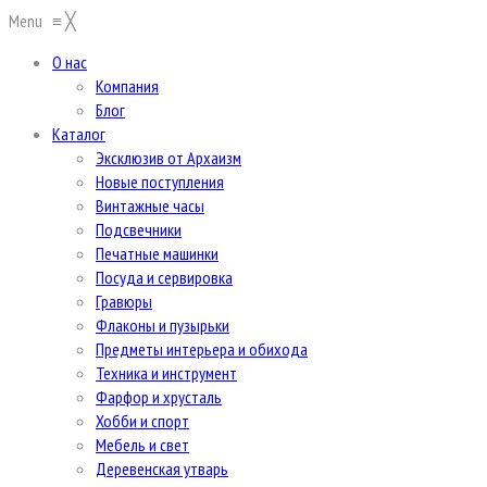
Menu
≡
╳
О нас
Компания
Блог
Каталог
Эксклюзив от Архаизм
Новые поступления
Винтажные часы
Подсвечники
Печатные машинки
Посуда и сервировка
Гравюры
Флаконы и пузырьки
Предметы интерьера и обихода
Техника и инструмент
Фарфор и хрусталь
Хобби и спорт
Мебель и свет
Деревенская утварь