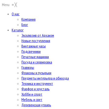
Menu
≡
╳
О нас
Компания
Блог
Каталог
Эксклюзив от Архаизм
Новые поступления
Винтажные часы
Подсвечники
Печатные машинки
Посуда и сервировка
Гравюры
Флаконы и пузырьки
Предметы интерьера и обихода
Техника и инструмент
Фарфор и хрусталь
Хобби и спорт
Мебель и свет
Деревенская утварь