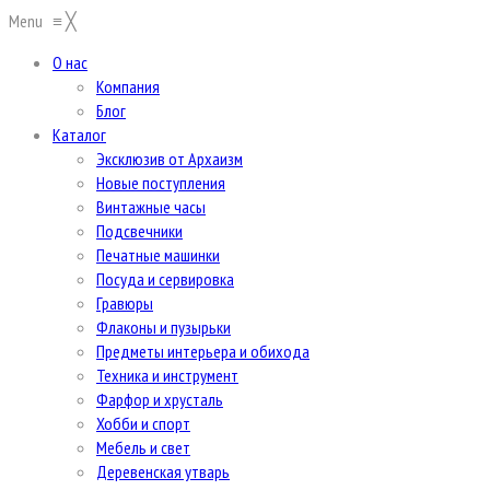
Menu
≡
╳
О нас
Компания
Блог
Каталог
Эксклюзив от Архаизм
Новые поступления
Винтажные часы
Подсвечники
Печатные машинки
Посуда и сервировка
Гравюры
Флаконы и пузырьки
Предметы интерьера и обихода
Техника и инструмент
Фарфор и хрусталь
Хобби и спорт
Мебель и свет
Деревенская утварь