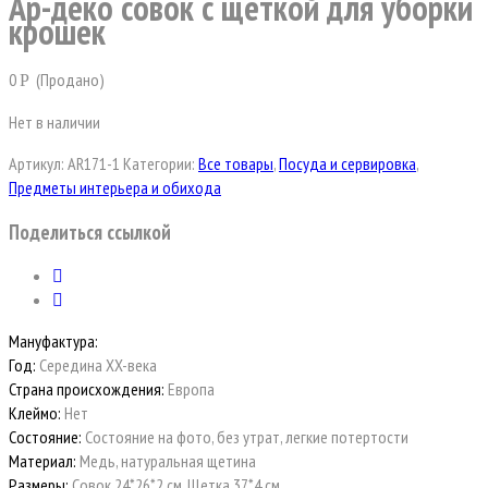
Ар-деко совок с щеткой для уборки
крошек
0
(Продано)
Р
Нет в наличии
Артикул:
AR171-1
Категории:
Все товары
,
Посуда и сервировка
,
Предметы интерьера и обихода
Поделиться ссылкой
Мануфактура:
Год:
Середина XX-века
Страна происхождения:
Европа
Клеймо:
Нет
Состояние:
Состояние на фото, без утрат, легкие потертости
Материал:
Медь, натуральная щетина
Размеры:
Совок 24*26*2 см, Щетка 37*4 см