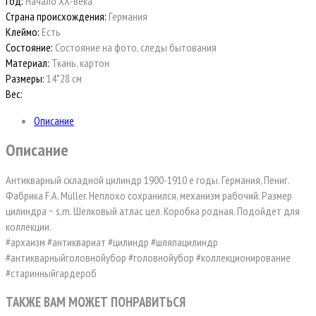
Год:
Начало ХХ-века
Страна происхождения:
Германия
Клеймо:
Есть
Состояние:
Состояние на фото, следы бытования
Материал:
Ткань, картон
Размеры:
14*28 см
Вес:
Описание
Описание
Антикварный складной цилиндр 1900-1910 е годы. Германия, Пениг.
Фабрика F.A. Müller. Неплохо сохранился, механизм рабочий. Размер
цилиндра ~ s,m. Шелковый атлас цел. Коробка родная. Подойдет для
коллекции.
#архаизм #антиквариат #цилиндр #шляпацилиндр
#антикварныйголовнойубор #головнойубор #коллекционирование
#старинныйгардероб
ТАКЖЕ ВАМ МОЖЕТ ПОНРАВИТЬСЯ