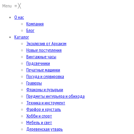
Menu
≡
╳
О нас
Компания
Блог
Каталог
Эксклюзив от Архаизм
Новые поступления
Винтажные часы
Подсвечники
Печатные машинки
Посуда и сервировка
Гравюры
Флаконы и пузырьки
Предметы интерьера и обихода
Техника и инструмент
Фарфор и хрусталь
Хобби и спорт
Мебель и свет
Деревенская утварь