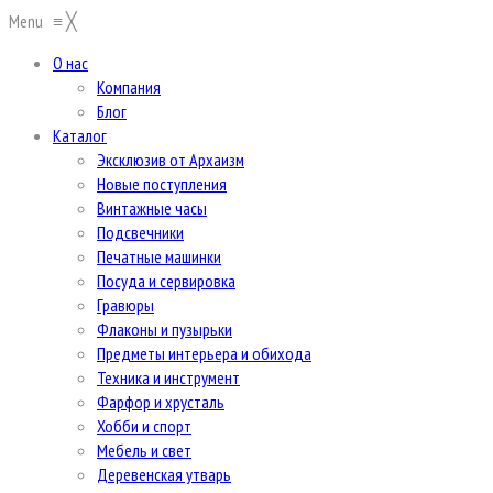
Menu
≡
╳
О нас
Компания
Блог
Каталог
Эксклюзив от Архаизм
Новые поступления
Винтажные часы
Подсвечники
Печатные машинки
Посуда и сервировка
Гравюры
Флаконы и пузырьки
Предметы интерьера и обихода
Техника и инструмент
Фарфор и хрусталь
Хобби и спорт
Мебель и свет
Деревенская утварь