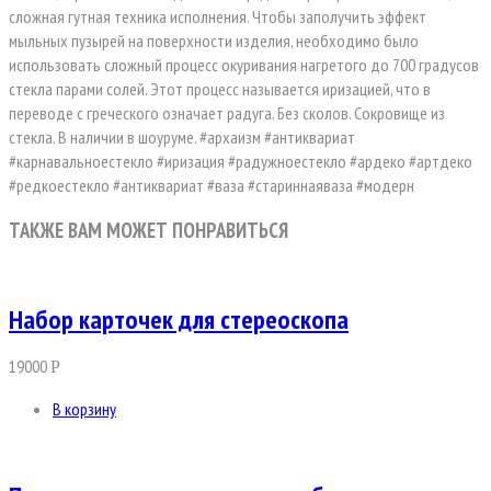
сложная гутная техника исполнения. Чтобы заполучить эффект
мыльных пузырей на поверхности изделия, необходимо было
использовать сложный процесс окуривания нагретого до 700 градусов
стекла парами солей. Этот процесс называется иризацией, что в
переводе с греческого означает радуга. Без сколов. Сокровище из
стекла. В наличии в шоуруме. #архаизм #антиквариат
#карнавальноестекло #иризация #радужноестекло #ардеко #артдеко
#редкоестекло #антиквариат #ваза #стариннаяваза #модерн
ТАКЖЕ ВАМ МОЖЕТ ПОНРАВИТЬСЯ
Набор карточек для стереоскопа
19000
Р
В корзину