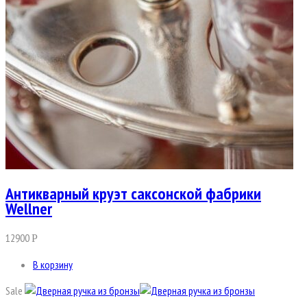
Антикварный круэт саксонской фабрики
Wellner
12900
Р
В корзину
Sale