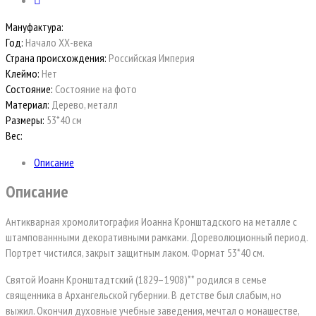
Мануфактура:
Год:
Начало ХХ-века
Страна происхождения:
Российская Империя
Клеймо:
Нет
Состояние:
Состояние на фото
Материал:
Дерево, металл
Размеры:
53*40 см
Вес:
Описание
Описание
Антикварная хромолитография Иоанна Кронштадского на металле с
штампованнными декоративными рамками. Дореволюционный период.
Портрет чистился, закрыт защитным лаком. Формат 53*40 см.
Святой Иоанн Кронштадтский (1829–1908)** родился в семье
священника в Архангельской губернии. В детстве был слабым, но
выжил. Окончил духовные учебные заведения, мечтал о монашестве,