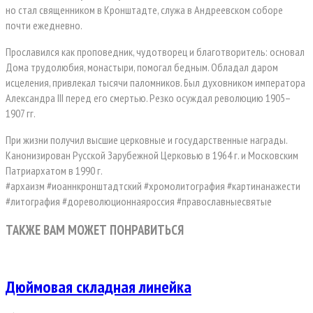
но стал священником в Кронштадте, служа в Андреевском соборе
почти ежедневно.
Прославился как проповедник, чудотворец и благотворитель: основал
Дома трудолюбия, монастыри, помогал бедным. Обладал даром
исцеления, привлекал тысячи паломников. Был духовником императора
Александра III перед его смертью. Резко осуждал революцию 1905–
1907 гг.
При жизни получил высшие церковные и государственные награды.
Канонизирован Русской Зарубежной Церковью в 1964 г. и Московским
Патриархатом в 1990 г.
#архаизм #иоаннкронштадтский #хромолитография #картинанажести
#литография #дореволюционнаяроссия #православныесвятые
ТАКЖЕ ВАМ МОЖЕТ ПОНРАВИТЬСЯ
Дюймовая складная линейка