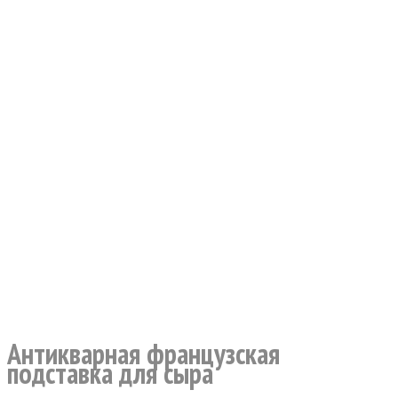
Антикварная французская
подставка для сыра