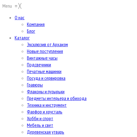
Menu
≡
╳
О нас
Компания
Блог
Каталог
Эксклюзив от Архаизм
Новые поступления
Винтажные часы
Подсвечники
Печатные машинки
Посуда и сервировка
Гравюры
Флаконы и пузырьки
Предметы интерьера и обихода
Техника и инструмент
Фарфор и хрусталь
Хобби и спорт
Мебель и свет
Деревенская утварь