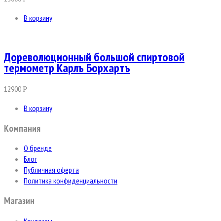
В корзину
Дореволюционный большой спиртовой
термометр Карлъ Борхартъ
12900
Р
В корзину
Компания
О бренде
Блог
Публичная оферта
Политика конфиденциальности
Магазин
Контакты