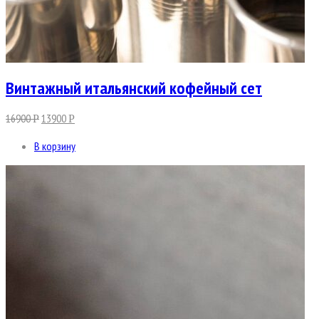
Винтажный итальянский кофейный сет
16900
13900
Р
Р
В корзину