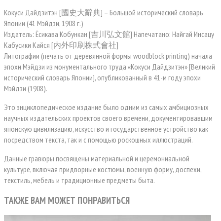
Кокуси Дайдзитэн [國史大辭典] – Большой исторический словарь
Японии (41 Мэйдзи, 1908 г.)
Издатель: Ёсикава Кобункан [吉川弘文館] Напечатано: Найгай Инсацу
Кабусики Кайся [内外印刷株式會社]
Литографии (печать от деревянной формы woodblock printing) начала
эпохи Мэйдзи из монументального труда «Кокуси Дайдзитэн» [Великий
исторический словарь Японии], опубликованный в 41-м году эпохи
Мэйдзи (1908).
Это энциклопедическое издание было одним из самых амбициозных
научных издательских проектов своего времени, документировавшим
японскую цивилизацию, искусство и государственное устройство как
посредством текста, так и с помощью роскошных иллюстраций.
Данные гравюры посвящены материальной и церемониальной
культуре, включая придворные костюмы, военную форму, доспехи,
текстиль, мебель и традиционные предметы быта.
ТАКЖЕ ВАМ МОЖЕТ ПОНРАВИТЬСЯ