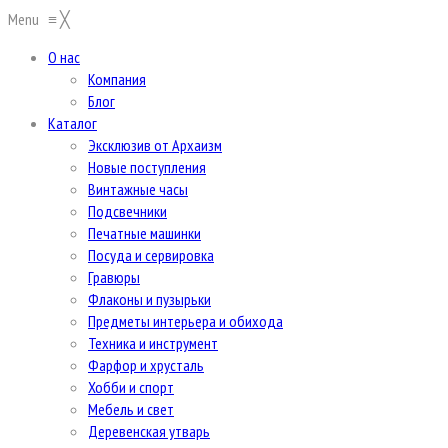
Menu
≡
╳
О нас
Компания
Блог
Каталог
Эксклюзив от Архаизм
Новые поступления
Винтажные часы
Подсвечники
Печатные машинки
Посуда и сервировка
Гравюры
Флаконы и пузырьки
Предметы интерьера и обихода
Техника и инструмент
Фарфор и хрусталь
Хобби и спорт
Мебель и свет
Деревенская утварь