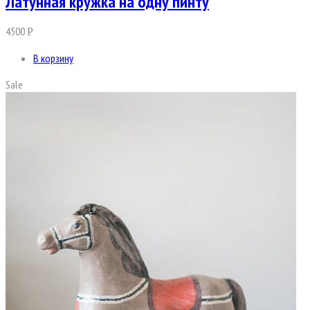
Латунная кружка на одну пинту
4500
Р
В корзину
Sale