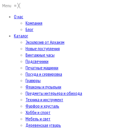
Menu
≡
╳
О нас
Компания
Блог
Каталог
Эксклюзив от Архаизм
Новые поступления
Винтажные часы
Подсвечники
Печатные машинки
Посуда и сервировка
Гравюры
Флаконы и пузырьки
Предметы интерьера и обихода
Техника и инструмент
Фарфор и хрусталь
Хобби и спорт
Мебель и свет
Деревенская утварь