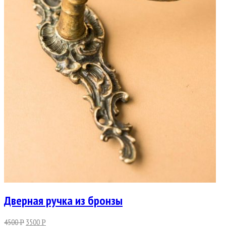
Дверная ручка из бронзы
4500
3500
Р
Р