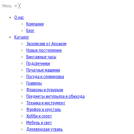
Menu
≡
╳
О нас
Компания
Блог
Каталог
Эксклюзив от Архаизм
Новые поступления
Винтажные часы
Подсвечники
Печатные машинки
Посуда и сервировка
Гравюры
Флаконы и пузырьки
Предметы интерьера и обихода
Техника и инструмент
Фарфор и хрусталь
Хобби и спорт
Мебель и свет
Деревенская утварь