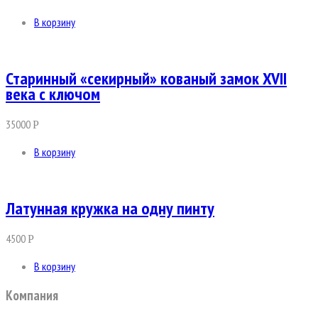
В корзину
Старинный «секирный» кованый замок XVII
века с ключом
35000
Р
В корзину
Латунная кружка на одну пинту
4500
Р
В корзину
Компания