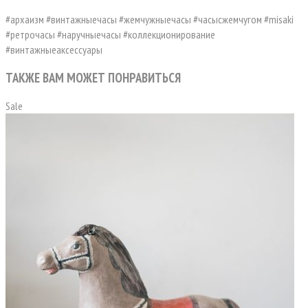
#архаизм #винтажныечасы #жемчужныечасы #часысжемчугом #misaki
#ретрочасы #наручныечасы #коллекционирование
#винтажныеаксессуары
ТАКЖЕ ВАМ МОЖЕТ ПОНРАВИТЬСЯ
Sale