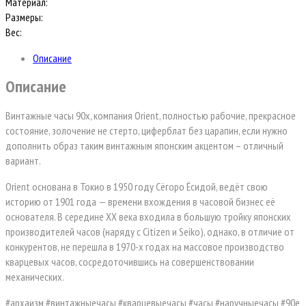
Материал:
Размеры:
Вес:
Описание
Описание
Винтажные часы 90х, компания Orient, полностью рабочие, прекрасное
состояние, золочение не стерто, циферблат без царапин, если нужно
дополнить образ таким винтажным японским акцентом – отличный
вариант.
Orient основана в Токио в 1950 году Сёгоро Ёсидой, ведёт свою
историю от 1901 года — времени вхождения в часовой бизнес её
основателя. В середине XX века входила в большую тройку японских
производителей часов (наряду с Citizen и Seiko), однако, в отличие от
конкурентов, не перешла в 1970-х годах на массовое производство
кварцевых часов, сосредоточившись на совершенствовании
механических.
#архаизм #винтажныечасы #кварцевыечасы #часы #наручныечасы #90е