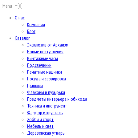
Menu
≡
╳
О нас
Компания
Блог
Каталог
Эксклюзив от Архаизм
Новые поступления
Винтажные часы
Подсвечники
Печатные машинки
Посуда и сервировка
Гравюры
Флаконы и пузырьки
Предметы интерьера и обихода
Техника и инструмент
Фарфор и хрусталь
Хобби и спорт
Мебель и свет
Деревенская утварь