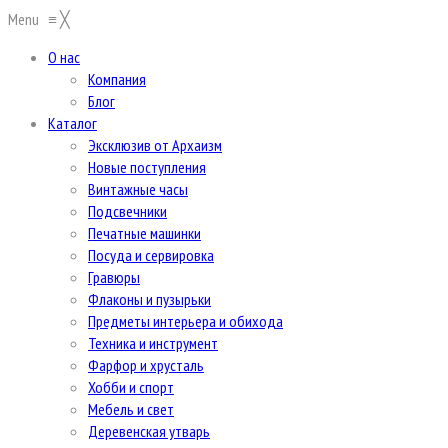
Menu
≡
╳
О нас
Компания
Блог
Каталог
Эксклюзив от Архаизм
Новые поступления
Винтажные часы
Подсвечники
Печатные машинки
Посуда и сервировка
Гравюры
Флаконы и пузырьки
Предметы интерьера и обихода
Техника и инструмент
Фарфор и хрусталь
Хобби и спорт
Мебель и свет
Деревенская утварь