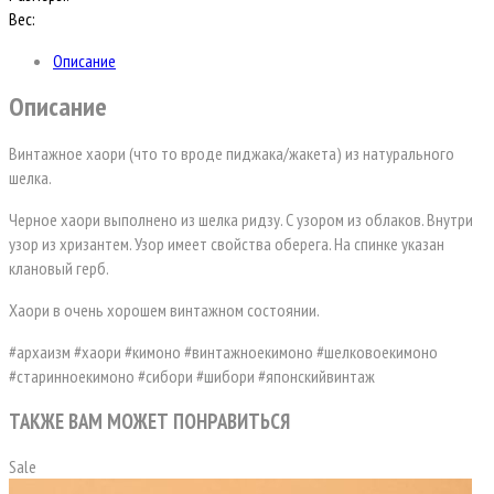
Вес:
Описание
Описание
Винтажное хаори (что то вроде пиджака/жакета) из натурального
шелка.
Черное хаори выполнено из шелка ридзу. С узором из облаков. Внутри
узор из хризантем. Узор имеет свойства оберега. На спинке указан
клановый герб.
Хаори в очень хорошем винтажном состоянии.
#архаизм #хаори #кимоно #винтажноекимоно #шелковоекимоно
#старинноекимоно #сибори #шибори #японскийвинтаж
ТАКЖЕ ВАМ МОЖЕТ ПОНРАВИТЬСЯ
Sale