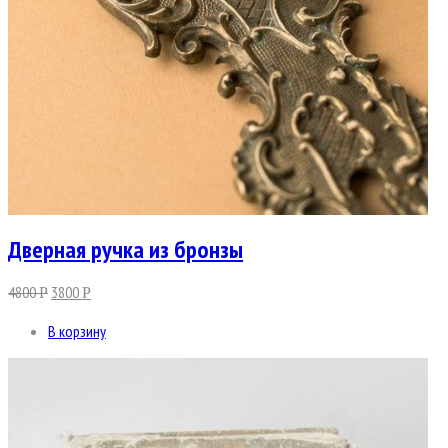
Дверная ручка из бронзы
4800
3800
Р
Р
В корзину