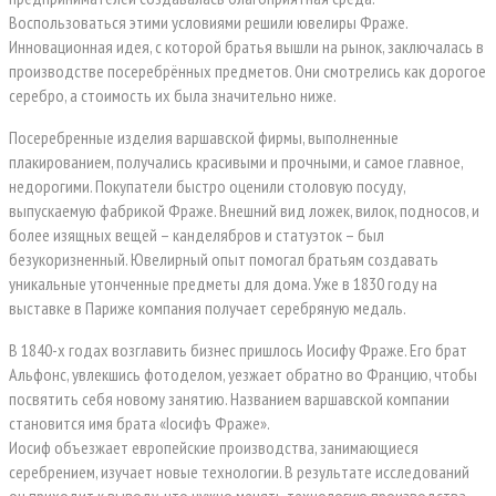
Воспользоваться этими условиями решили ювелиры Фраже.
Инновационная идея, с которой братья вышли на рынок, заключалась в
производстве посеребрённых предметов. Они смотрелись как дорогое
серебро, а стоимость их была значительно ниже.
Посеребренные изделия варшавской фирмы, выполненные
плакированием, получались красивыми и прочными, и самое главное,
недорогими. Покупатели быстро оценили столовую посуду,
выпускаемую фабрикой Фраже. Внешний вид ложек, вилок, подносов, и
более изящных вещей – канделябров и статуэток – был
безукоризненный. Ювелирный опыт помогал братьям создавать
уникальные утонченные предметы для дома. Уже в 1830 году на
выставке в Париже компания получает серебряную медаль.
В 1840-х годах возглавить бизнес пришлось Иосифу Фраже. Его брат
Альфонс, увлекшись фотоделом, уезжает обратно во Францию, чтобы
посвятить себя новому занятию. Названием варшавской компании
становится имя брата «Iосифъ Фраже».
Иосиф объезжает европейские производства, занимающиеся
серебрением, изучает новые технологии. В результате исследований