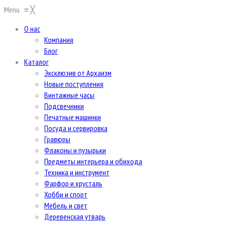
Menu
≡
╳
О нас
Компания
Блог
Каталог
Эксклюзив от Архаизм
Новые поступления
Винтажные часы
Подсвечники
Печатные машинки
Посуда и сервировка
Гравюры
Флаконы и пузырьки
Предметы интерьера и обихода
Техника и инструмент
Фарфор и хрусталь
Хобби и спорт
Мебель и свет
Деревенская утварь