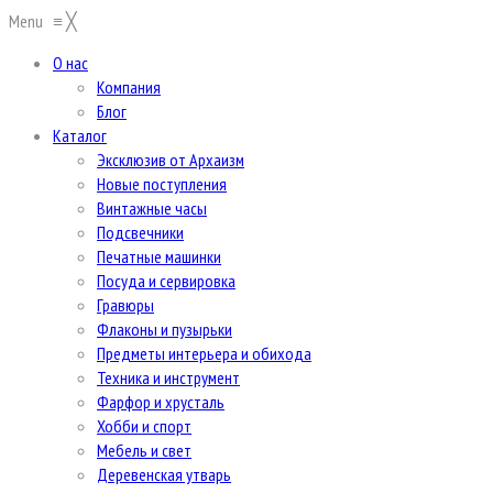
Menu
≡
╳
О нас
Компания
Блог
Каталог
Эксклюзив от Архаизм
Новые поступления
Винтажные часы
Подсвечники
Печатные машинки
Посуда и сервировка
Гравюры
Флаконы и пузырьки
Предметы интерьера и обихода
Техника и инструмент
Фарфор и хрусталь
Хобби и спорт
Мебель и свет
Деревенская утварь