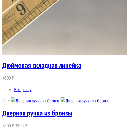
Дюймовая складная линейка
4600
Р
В корзину
Sale
Дверная ручка из бронзы
4800
3800
Р
Р