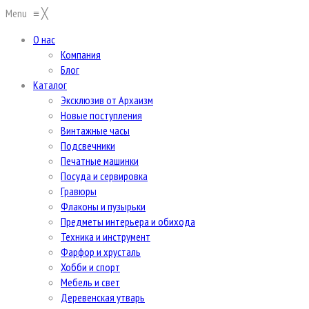
Menu
≡
╳
О нас
Компания
Блог
Каталог
Эксклюзив от Архаизм
Новые поступления
Винтажные часы
Подсвечники
Печатные машинки
Посуда и сервировка
Гравюры
Флаконы и пузырьки
Предметы интерьера и обихода
Техника и инструмент
Фарфор и хрусталь
Хобби и спорт
Мебель и свет
Деревенская утварь