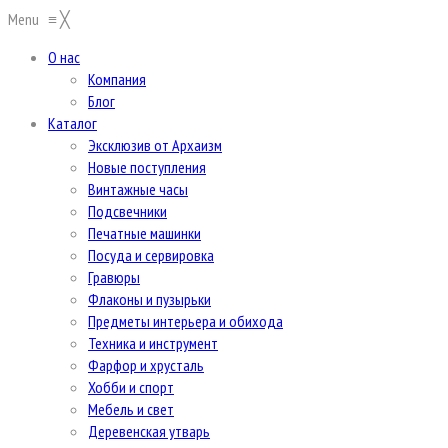
Menu
≡
╳
О нас
Компания
Блог
Каталог
Эксклюзив от Архаизм
Новые поступления
Винтажные часы
Подсвечники
Печатные машинки
Посуда и сервировка
Гравюры
Флаконы и пузырьки
Предметы интерьера и обихода
Техника и инструмент
Фарфор и хрусталь
Хобби и спорт
Мебель и свет
Деревенская утварь