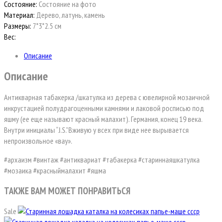
Состояние:
Состояние на фото
Материал:
Дерево, латунь, камень
Размеры:
7*3*2.5 см
Вес:
Описание
Описание
Антикварная табакерка /шкатулка из дерева с ювелирной мозаичной
инкрустацией полудрагоценными камнями и лаковой росписью под
яшму (ее еще называют красный малахит). Германия, конец 19 века.
Внутри инициалы “J.S.”Вживую у всех при виде нее вырывается
непроизвольное «вау».
#архаизм #винтаж #антиквариат #табакерка #стариннаяшкатулка
#мозаика #красныймалахит #яшма
ТАКЖЕ ВАМ МОЖЕТ ПОНРАВИТЬСЯ
Sale