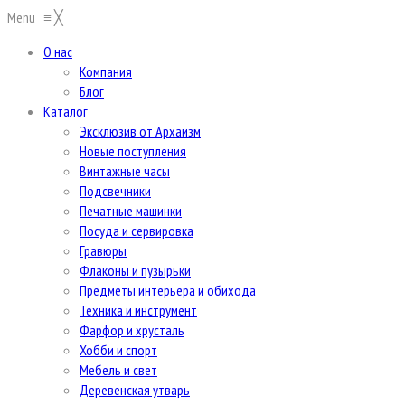
Menu
≡
╳
О нас
Компания
Блог
Каталог
Эксклюзив от Архаизм
Новые поступления
Винтажные часы
Подсвечники
Печатные машинки
Посуда и сервировка
Гравюры
Флаконы и пузырьки
Предметы интерьера и обихода
Техника и инструмент
Фарфор и хрусталь
Хобби и спорт
Мебель и свет
Деревенская утварь