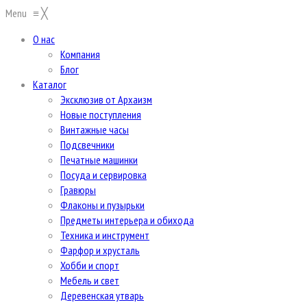
Menu
≡
╳
О нас
Компания
Блог
Каталог
Эксклюзив от Архаизм
Новые поступления
Винтажные часы
Подсвечники
Печатные машинки
Посуда и сервировка
Гравюры
Флаконы и пузырьки
Предметы интерьера и обихода
Техника и инструмент
Фарфор и хрусталь
Хобби и спорт
Мебель и свет
Деревенская утварь