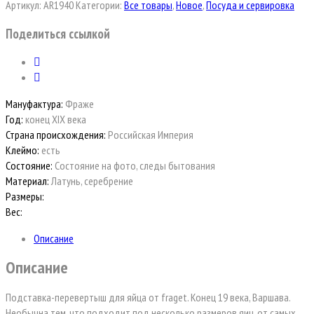
Артикул:
AR1940
Категории:
Все товары
,
Новое
,
Посуда и сервировка
Поделиться ссылкой
Мануфактура:
Фраже
Год:
конец XIX века
Страна происхождения:
Российская Империя
Клеймо:
есть
Состояние:
Состояние на фото, следы бытования
Материал:
Латунь, серебрение
Размеры:
Вес:
Описание
Описание
Подставка-перевертыш для яйца от fraget. Конец 19 века, Варшава.
Необычна тем, что подходит под несколько размеров яиц, от самых