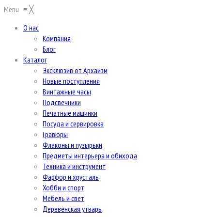
Menu
≡
╳
О нас
Компания
Блог
Каталог
Эксклюзив от Архаизм
Новые поступления
Винтажные часы
Подсвечники
Печатные машинки
Посуда и сервировка
Гравюры
Флаконы и пузырьки
Предметы интерьера и обихода
Техника и инструмент
Фарфор и хрусталь
Хобби и спорт
Мебель и свет
Деревенская утварь