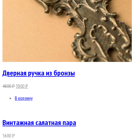
Дверная ручка из бронзы
4800
3800
Р
Р
В корзину
Винтажная салатная пара
5600
Р