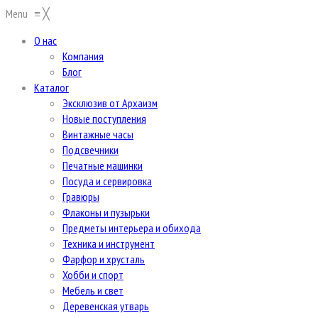
Menu
≡
╳
О нас
Компания
Блог
Каталог
Эксклюзив от Архаизм
Новые поступления
Винтажные часы
Подсвечники
Печатные машинки
Посуда и сервировка
Гравюры
Флаконы и пузырьки
Предметы интерьера и обихода
Техника и инструмент
Фарфор и хрусталь
Хобби и спорт
Мебель и свет
Деревенская утварь