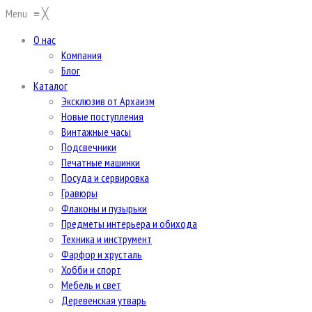
Menu
≡
╳
О нас
Компания
Блог
Каталог
Эксклюзив от Архаизм
Новые поступления
Винтажные часы
Подсвечники
Печатные машинки
Посуда и сервировка
Гравюры
Флаконы и пузырьки
Предметы интерьера и обихода
Техника и инструмент
Фарфор и хрусталь
Хобби и спорт
Мебель и свет
Деревенская утварь