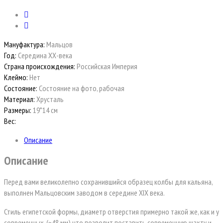
Мануфактура:
Мальцов
Год:
Середина ХХ-века
Страна происхождения:
Российская Империя
Клеймо:
Нет
Состояние:
Состояние на фото, рабочая
Материал:
Хрусталь
Размеры:
19*14 см
Вес:
Описание
Описание
Перед вами великолепно сохранившийся образец колбы для кальяна,
выполнен Мальцовским заводом в середине XIX века.
Стиль египетской формы, диаметр отверстия примерно такой же, как и у
современных, (~48 мм) что позволит поставить современную шахту и