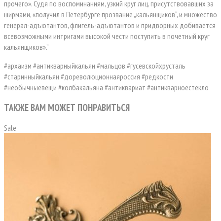
прочего». Судя по воспоминаниям, узкий круг лиц, присутствовавших за
ширмами, «получил в Петербурге прозвание „кальянщиков“, и множество
генерал-адъютантов, флигель-адъютантов и придворных добивается
всевозможными интригами высокой чести поступить в почетный круг
кальянщиков».”
#архаизм #антикварныйкальян #мальцов #гусевскойхрусталь
#старинныйкальян #дореволюционнаяроссия #редкости
#необычныевещи #колбакальяна #антиквариат #антикварноестекло
ТАКЖЕ ВАМ МОЖЕТ ПОНРАВИТЬСЯ
Sale