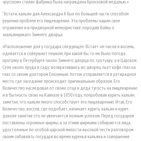
«русском» стилях фабрика была награждена Бронзовой медалью.»
“Кстати, кальян для Александра II был по большей части способом
решения проблем его пищеварения. Эти проблемы нашли свое
отражение и в придворной мемуаристике, породив байку о
«кальянщиках» Зимнего дворца:
«Расположение дня у государя следующее. Встает он часов в восемь,
одевается и совершает пешком, при какой бы то ни было погоде,
прогулку в Петербурге около Зимнего дворца по тротуару, а в Царском
Селе около пруда в саду; возвратившись во дворец, пьет кофе глаз на
глаз со своим доктором Енохиным; потом отправляется в ретирадное
место, где заседание происходит оригинальным образом. Его
Величество наследовал от своих отца и деда тугость на пищеварение,
и в бытность свою на Кавказе в 1850 году, попробовав курить кальян,
заметил, что кальян много способствует его пищеварению. Итак, Его
Величество, воссев, где подобает, начинает курить кальян и курит,
доколе занятие это не увенчается полным успехом. Перед государем
поставлены огромные ширмы, и за этими ширмами собираются лица,
удостоенные по особой царской милости высокой чести разговором
своим забавлять государя во время куренья кальяна и совершения