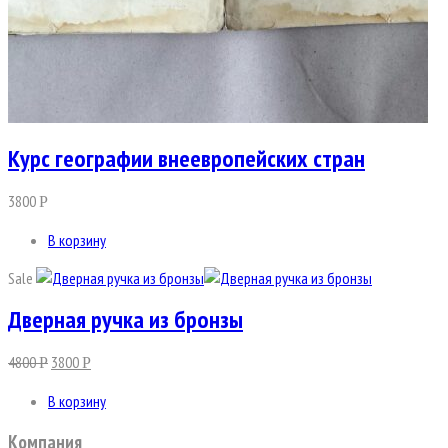
Курс географии внеевропейских стран
3800
Р
В корзину
Sale
Дверная ручка из бронзы
4800
3800
Р
Р
В корзину
Компания