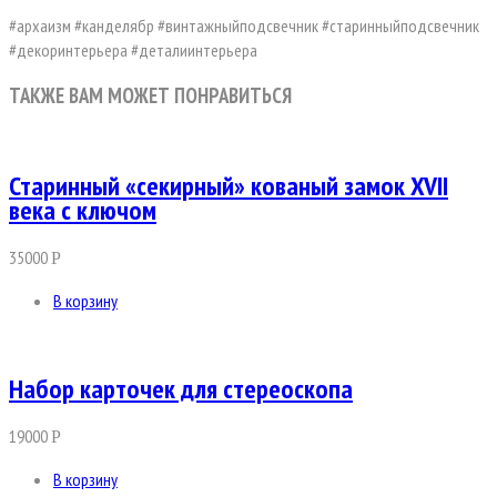
#архаизм #канделябр #винтажныйподсвечник #старинныйподсвечник
#декоринтерьера #деталиинтерьера
ТАКЖЕ ВАМ МОЖЕТ ПОНРАВИТЬСЯ
Старинный «секирный» кованый замок XVII
века с ключом
35000
Р
В корзину
Набор карточек для стереоскопа
19000
Р
В корзину