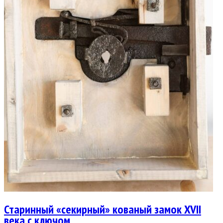
Старинный «секирный» кованый замок XVII
века с ключом