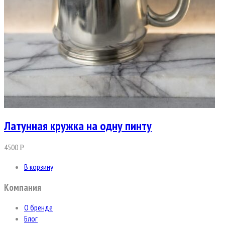
Латунная кружка на одну пинту
4500
Р
В корзину
Компания
О бренде
Блог