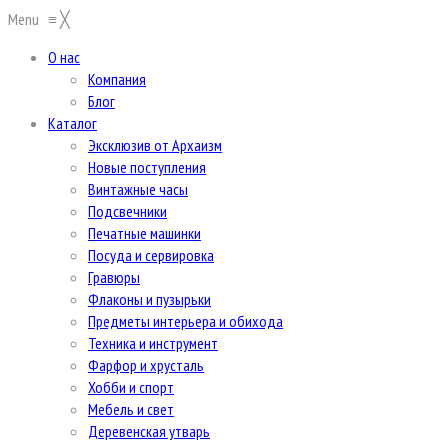
Menu
≡
╳
О нас
Компания
Блог
Каталог
Эксклюзив от Архаизм
Новые поступления
Винтажные часы
Подсвечники
Печатные машинки
Посуда и сервировка
Гравюры
Флаконы и пузырьки
Предметы интерьера и обихода
Техника и инструмент
Фарфор и хрусталь
Хобби и спорт
Мебель и свет
Деревенская утварь