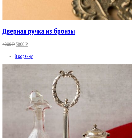
Дверная ручка из бронзы
4800
3800
Р
Р
В корзину