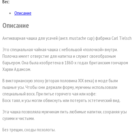
Вес:
Описание
Описание
Антикварная чашка для усачей (англ. mustache cup) фабрика Carl Tielsch
Это специальная чайная чашка с небольшой «полочкой» внутри.
Полочка имеет отверстие для напитка и служит своеобразным
барьером. Она была изобретена в 1860-х годах британским гончаром
Харви Адамсом.
В викторианскую эпоху (вторая половина XIX века) в моде были
пышные усы. Чтобы они держали форму, мужчины использовали
специальный воск. При питье горячего чая или кофе:
Воск таял, и усы могли обвиснуть или потерять эстетический вид.
Эта чашка позволяла мужчинам пить любимые напитки, сохраняя усы
сухими и чистыми.
Без трещин, сходы позолоты.