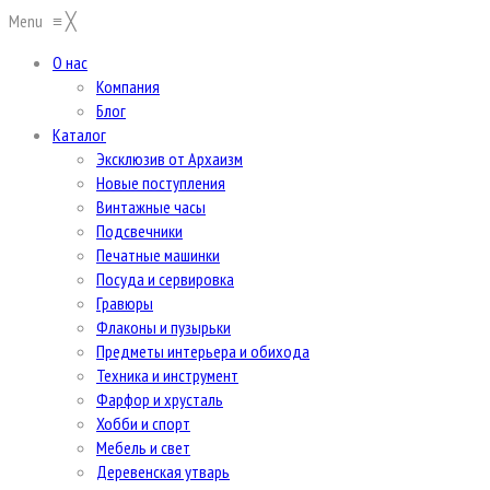
Menu
≡
╳
О нас
Компания
Блог
Каталог
Эксклюзив от Архаизм
Новые поступления
Винтажные часы
Подсвечники
Печатные машинки
Посуда и сервировка
Гравюры
Флаконы и пузырьки
Предметы интерьера и обихода
Техника и инструмент
Фарфор и хрусталь
Хобби и спорт
Мебель и свет
Деревенская утварь