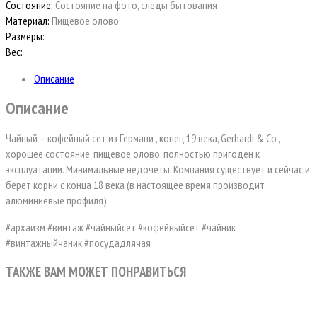
Состояние:
Состояние на фото, следы бытования
Материал:
Пищевое олово
Размеры:
Вес:
Описание
Описание
Чайный – кофейный сет из Германи , конец 19 века, Gerhardi & Co ,
хорошее состояние, пищевое олово, полностью пригоден к
эксплуатации. Минимальные недочеты. Компания существует и сейчас и
берет корни с конца 18 века (в настоящее время производит
алюминиевые профиля).
#архаизм #винтаж #чайныйсет #кофейныйсет #чайник
#винтажныйчаник #посудадлячая
ТАКЖЕ ВАМ МОЖЕТ ПОНРАВИТЬСЯ