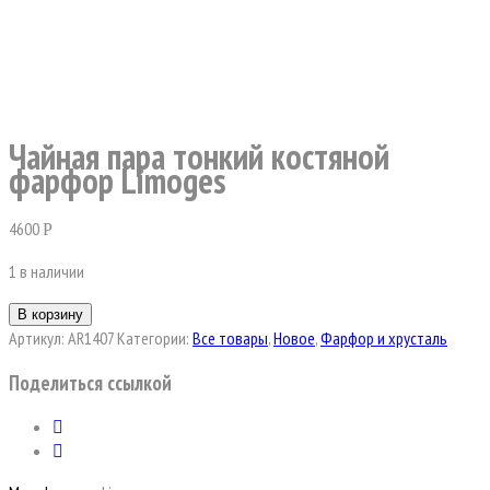
Чайная пара тонкий костяной
фарфор Limoges
4600
Р
1 в наличии
В корзину
Артикул:
AR1407
Категории:
Все товары
,
Новое
,
Фарфор и хрусталь
Поделиться ссылкой