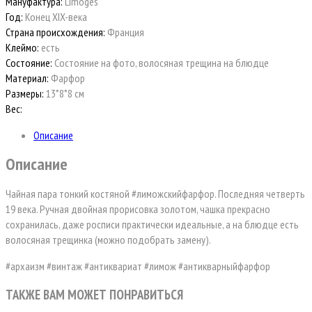
Мануфактура:
Limoges
Год:
Конец XIX-века
Страна происхождения:
Франция
Клеймо:
есть
Состояние:
Состояние на фото, волосяная трещина на блюдце
Материал:
Фарфор
Размеры:
13*8*8 см
Вес:
Описание
Описание
Чайная пара тонкий костяной #лиможскийфарфор. Последняя четверть
19 века. Ручная двойная прорисовка золотом, чашка прекрасно
сохранилась, даже росписи практически идеальные, а на блюдце есть
волосяная трещинка (можно подобрать замену).
#архаизм #винтаж #антиквариат #лимож #антикварныйфарфор
ТАКЖЕ ВАМ МОЖЕТ ПОНРАВИТЬСЯ