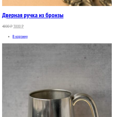
Дверная ручка из бронзы
4800
3800
Р
Р
В корзину