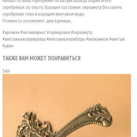
начало ХХ века, серебрение по латуни, кольца скорее всего
серебряные, по опыту. Хорошее состояние, перламутр без склеек,
серебрение тоже в хорошем винтажом виде.
Стоимость за комплект, два еденицы.
#архаизм #антиквариат #сервировка #перламутр
#винтажнаясервировка #винтажныеприборы #вилкаинож #винтаж
#ужин
ТАКЖЕ ВАМ МОЖЕТ ПОНРАВИТЬСЯ
Sale