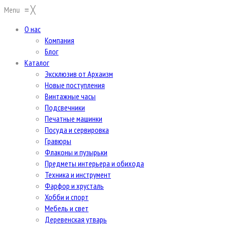
Menu
≡
╳
О нас
Компания
Блог
Каталог
Эксклюзив от Архаизм
Новые поступления
Винтажные часы
Подсвечники
Печатные машинки
Посуда и сервировка
Гравюры
Флаконы и пузырьки
Предметы интерьера и обихода
Техника и инструмент
Фарфор и хрусталь
Хобби и спорт
Мебель и свет
Деревенская утварь