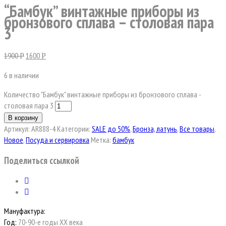
“Бамбук” винтажные приборы из
бронзового сплава – столовая пара
3
1900
1600
Р
Р
6 в наличии
Количество "Бамбук" винтажные приборы из бронзового сплава -
столовая пара 3
В корзину
Артикул:
AR888-4
Категории:
SALE до 50%
,
Бронза, латунь
,
Все товары
,
Новое
,
Посуда и сервировка
Метка:
бамбук
Поделиться ссылкой
Мануфактура:
Год:
70-90-е годы XX века