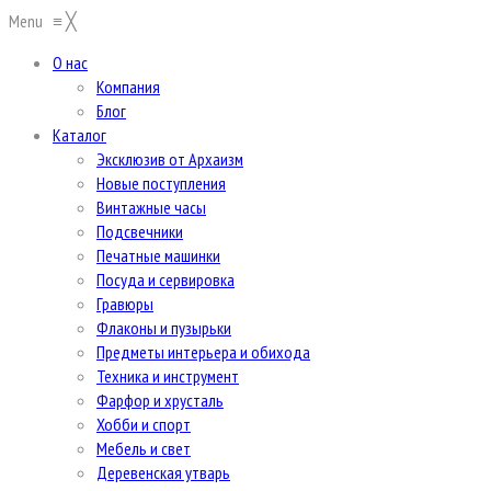
Menu
≡
╳
О нас
Компания
Блог
Каталог
Эксклюзив от Архаизм
Новые поступления
Винтажные часы
Подсвечники
Печатные машинки
Посуда и сервировка
Гравюры
Флаконы и пузырьки
Предметы интерьера и обихода
Техника и инструмент
Фарфор и хрусталь
Хобби и спорт
Мебель и свет
Деревенская утварь