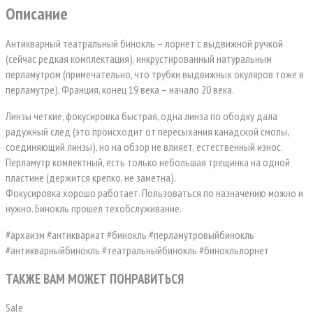
Описание
Антикварный театральный бинокль – лорнет с выдвижной ручкой
(сейчас редкая комплектация), инкрустированный натуральным
перламутром (примечательно, что трубки выдвижных окуляров тоже в
перламутре), Франция, конец 19 века – начало 20 века.
Линзы четкие, фокусировка быстрая, одна линза по ободку дала
радужный след (это происходит от пересыхания канадской смолы,
соединяющий линзы), но на обзор не влияет, естественный износ.
Перламутр комлектный, есть только небольшая трещинка на одной
пластине (держится крепко, не заметна).
Фокусировка хорошо работает. Пользоваться по назначению можно и
нужно. Бинокль прошел техобслуживание.
#архаизм #антиквариат #бинокль #перламутровыйбинокль
#антикварныйбинокль #театральныйбинокль #бинокльлорнет
ТАКЖЕ ВАМ МОЖЕТ ПОНРАВИТЬСЯ
Sale