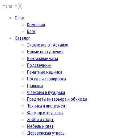
Menu
≡
╳
О нас
Компания
Блог
Каталог
Эксклюзив от Архаизм
Новые поступления
Винтажные часы
Подсвечники
Печатные машинки
Посуда и сервировка
Гравюры
Флаконы и пузырьки
Предметы интерьера и обихода
Техника и инструмент
Фарфор и хрусталь
Хобби и спорт
Мебель и свет
Деревенская утварь