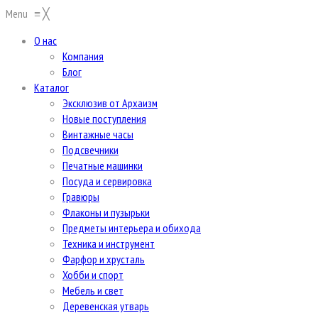
Menu
≡
╳
О нас
Компания
Блог
Каталог
Эксклюзив от Архаизм
Новые поступления
Винтажные часы
Подсвечники
Печатные машинки
Посуда и сервировка
Гравюры
Флаконы и пузырьки
Предметы интерьера и обихода
Техника и инструмент
Фарфор и хрусталь
Хобби и спорт
Мебель и свет
Деревенская утварь