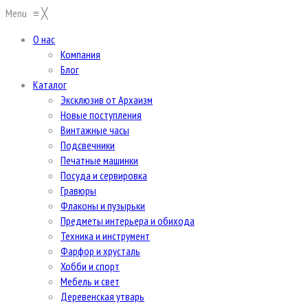
Menu
≡
╳
О нас
Компания
Блог
Каталог
Эксклюзив от Архаизм
Новые поступления
Винтажные часы
Подсвечники
Печатные машинки
Посуда и сервировка
Гравюры
Флаконы и пузырьки
Предметы интерьера и обихода
Техника и инструмент
Фарфор и хрусталь
Хобби и спорт
Мебель и свет
Деревенская утварь