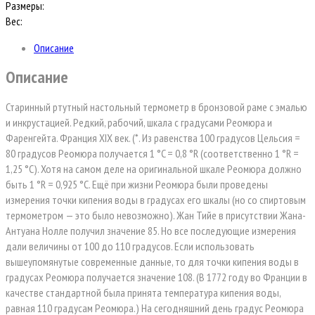
Размеры:
Вес:
Описание
Описание
Старинный ртутный настольный термометр в бронзовой раме с эмалью
и инкрустацией. Редкий, рабочий, шкала с градусами Реомюра и
Фаренгейта. Франция XIX век. (*. Из равенства 100 градусов Цельсия =
80 градусов Реомюра получается 1 °C = 0,8 °R (соответственно 1 °R =
1,25 °C). Хотя на самом деле на оригинальной шкале Реомюра должно
быть 1 °R = 0,925 °C. Ещё при жизни Реомюра были проведены
измерения точки кипения воды в градусах его шкалы (но со спиртовым
термометром — это было невозможно). Жан Тийе в присутствии Жана-
Антуана Нолле получил значение 85. Но все последующие измерения
дали величины от 100 до 110 градусов. Если использовать
вышеупомянутые современные данные, то для точки кипения воды в
градусах Реомюра получается значение 108. (В 1772 году во Франции в
качестве стандартной была принята температура кипения воды,
равная 110 градусам Реомюра.) На сегодняшний день градус Реомюра