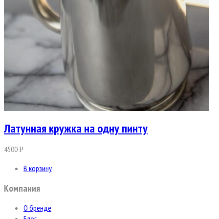
Латунная кружка на одну пинту
4500
Р
В корзину
Компания
О бренде
Блог