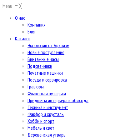
Menu
≡
╳
О нас
Компания
Блог
Каталог
Эксклюзив от Архаизм
Новые поступления
Винтажные часы
Подсвечники
Печатные машинки
Посуда и сервировка
Гравюры
Флаконы и пузырьки
Предметы интерьера и обихода
Техника и инструмент
Фарфор и хрусталь
Хобби и спорт
Мебель и свет
Деревенская утварь