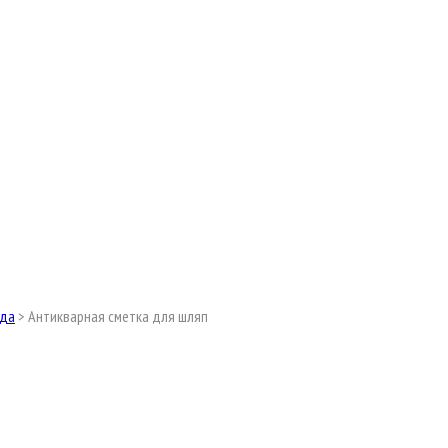
ода
>
Антикварная сметка для шляп