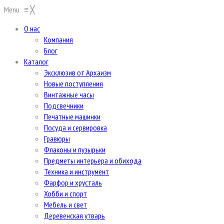
Menu
≡
╳
О нас
Компания
Блог
Каталог
Эксклюзив от Архаизм
Новые поступления
Винтажные часы
Подсвечники
Печатные машинки
Посуда и сервировка
Гравюры
Флаконы и пузырьки
Предметы интерьера и обихода
Техника и инструмент
Фарфор и хрусталь
Хобби и спорт
Мебель и свет
Деревенская утварь