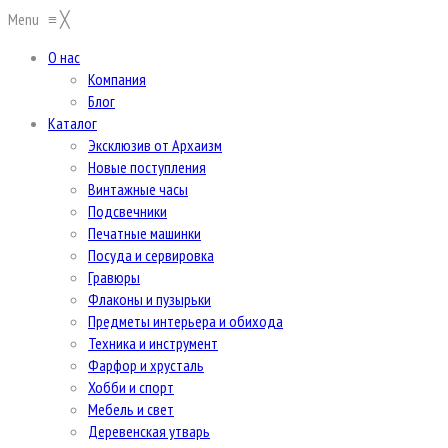
Menu
≡
╳
О нас
Компания
Блог
Каталог
Эксклюзив от Архаизм
Новые поступления
Винтажные часы
Подсвечники
Печатные машинки
Посуда и сервировка
Гравюры
Флаконы и пузырьки
Предметы интерьера и обихода
Техника и инструмент
Фарфор и хрусталь
Хобби и спорт
Мебель и свет
Деревенская утварь